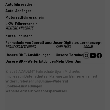
Autoführerschein
Auto-Anhänger
Motorradführerschein
LKW-Führerschein
WEITERE ANGEBOTE
Kurse und Mehr
Fahrschule von überall aus: Unser Digitales Lernkonzept
BERUFSKRAFTFAHRER
SONSTIGES
SOCIAL
Unsere BKF-Ausbildungen
Unsere Termine
Unsere BKF-Weiterbildungen
Mehr Über Uns
©
2026
ACADEMY Fahrschule Björn Michaelis
Impressum
Datenschutz
Erklärung zur Barrierefreiheit
Widerrufsbelehrung
Online-Widerruf
Cookie-Einstellungen
Website erstellt von foolsparadise®