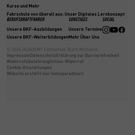
Kurse und Mehr
Fahrschule von überall aus: Unser Digitales Lernkonzept
BERUFSKRAFTFAHRER
SONSTIGES
SOCIAL
Unsere BKF-Ausbildungen
Unsere Termine
Unsere BKF-Weiterbildungen
Mehr Über Uns
©
2026
ACADEMY Fahrschule Björn Michaelis
Impressum
Datenschutz
Erklärung zur Barrierefreiheit
Widerrufsbelehrung
Online-Widerruf
Cookie-Einstellungen
Website erstellt von foolsparadise®