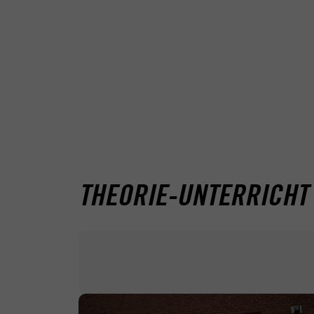
THEORIE-UNTERRICHT 
18:30
–
20:00
Uhr
-